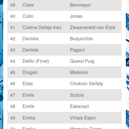
39
Clare
Benmayor
40
Colin
Jones
41
Cosina Derkje Inez
Zwaaneveld-van Eijck
42
Daniela
Buquicchio
43
Daniele
Pagani
44
Delfin (Finet)
Querol Puig
45
Dragan
Markovic
46
Elias
Chokron Serfaty
47
Emile
Schols
48
Emile
Eskenazi
49
Emilia
Viñals Espin
50
Emilia
Marqués Claret