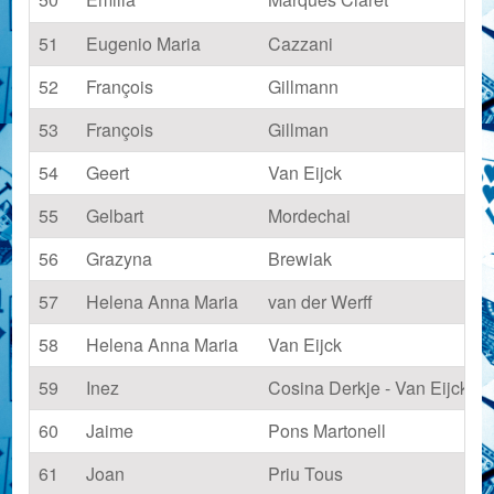
51
Eugenio Maria
Cazzani
52
François
Gillmann
53
François
Gillman
54
Geert
Van Eijck
55
Gelbart
Mordechai
56
Grazyna
Brewiak
57
Helena Anna Maria
van der Werff
58
Helena Anna Maria
Van Eijck
59
Inez
Cosina Derkje - Van Eijck
60
Jaime
Pons Martonell
61
Joan
Priu Tous