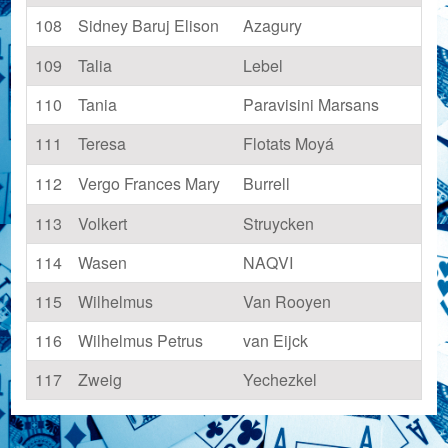
108
Sidney Baruj Elison
Azagury
109
Talia
Lebel
110
Tania
Paravisini Marsans
111
Teresa
Flotats Moyá
112
Vergo Frances Mary
Burrell
113
Volkert
Struycken
114
Wasen
NAQVI
115
Wilhelmus
Van Rooyen
116
Wilhelmus Petrus
van Eijck
117
Zweig
Yechezkel