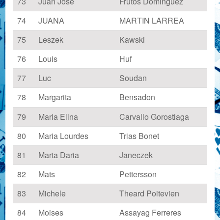
73
Juan Jose
Frutos Dominguez
74
JUANA
MARTIN LARREA
75
Leszek
Kawski
76
Louis
Huf
77
Luc
Soudan
78
Margarita
Bensadon
79
Maria Elina
Carvallo Gorostiaga
80
Maria Lourdes
Trias Bonet
81
Marta Daria
Janeczek
82
Mats
Pettersson
83
Michele
Theard Poitevien
84
Moises
Assayag Ferreres