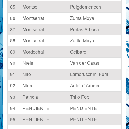
85
Montse
Puigdomenech
86
Montserrat
Zurita Moya
87
Montserrat
Portas Arbusá
88
Montserrat
Zurita Moya
89
Mordechai
Gelbard
90
Niels
Van der Gaast
91
Nilo
Lambruschini Ferri
92
Nina
Anidjar Aroma
93
Patricia
Trillo Fox
94
PENDIENTE
PENDIENTE
95
PENDIENTE
PENDIENTE