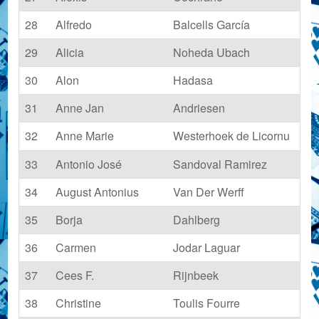
28
Alfredo
Balcells García
29
Alicia
Noheda Ubach
30
Alon
Hadasa
31
Anne Jan
Andriesen
32
Anne Marie
Westerhoek de Licornu
33
Antonio José
Sandoval Ramirez
34
August Antonius
Van Der Werff
35
Borja
Dahlberg
36
Carmen
Jodar Laguar
37
Cees F.
Rijnbeek
38
Christine
Toulis Fourre