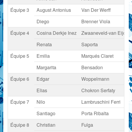
Équipe 3
August Antonius
Van Der Werff
Diego
Brenner Viola
Équipe 4
Cosina Derkje Inez
Zwaaneveld-van Eijck
Renata
Saporta
Équipe 5
Emilia
Marqués Claret
Margarita
Bensadon
Équipe 6
Edgar
Woppelmann
Elias
Chokron Serfaty
Équipe 7
Nilo
Lambruschini Ferri
Santiago
Porta Ribalta
Équipe 8
Christian
Fulga