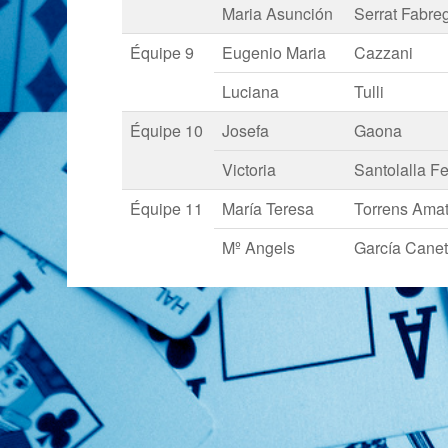
Maria Asunción
Serrat Fabre
Équipe 9
Eugenio Maria
Cazzani
Luciana
Tulli
Équipe 10
Josefa
Gaona
Victoria
Santolalla F
Équipe 11
María Teresa
Torrens Ama
Mº Angels
García Cane