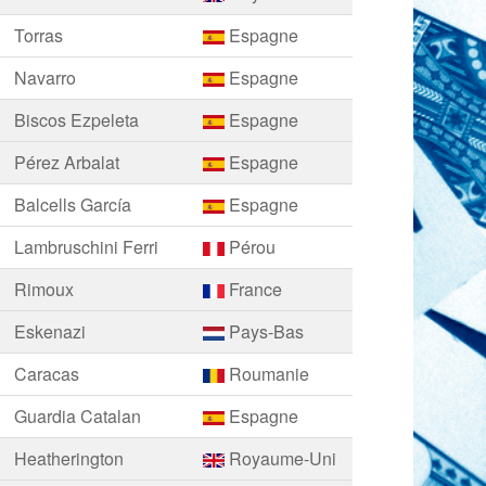
Torras
Espagne
Navarro
Espagne
Biscos Ezpeleta
Espagne
Pérez Arbalat
Espagne
Balcells García
Espagne
Lambruschini Ferri
Pérou
Rimoux
France
Eskenazi
Pays-Bas
Caracas
Roumanie
Guardia Catalan
Espagne
Heatherington
Royaume-Uni