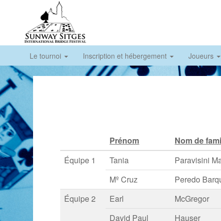
Le tournoi
Inscription et hébergement
Joueurs
Prénom
Nom de fami
Équipe 1
Tania
Paravisini M
Mº Cruz
Peredo Barq
Équipe 2
Earl
McGregor
David Paul
Hauser