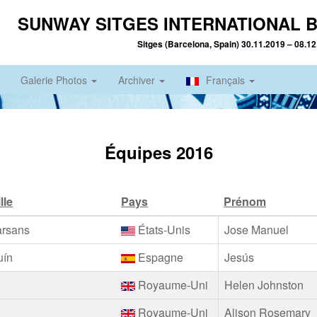
SUNWAY SITGES INTERNATIONAL B
Sitges (Barcelona, Spain) 30.11.2019 – 08.1
Galerie Photos
Archiver
Français
Équipes 2016
lle
Pays
Prénom
arsans
États-Unis
Jose Manuel
uín
Espagne
Jesús
Royaume-Uni
Helen Johnston
Royaume-Uni
Alison Rosemary