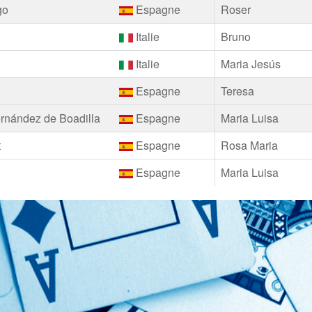
go
Espagne
Roser
Italie
Bruno
Italie
Maria Jesús
Espagne
Teresa
ernández de Boadilla
Espagne
Maria Luisa
t
Espagne
Rosa Maria
t
Espagne
Maria Luisa