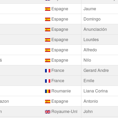
Espagne
Jaume
Espagne
Domingo
Espagne
Anunciación
Espagne
Lourdes
Espagne
Alfredo
á
Espagne
Nilo
France
Gerard Andre
France
Emile
Roumanie
Liana Corina
azon
Espagne
Antonio
n
Royaume-Uni
John