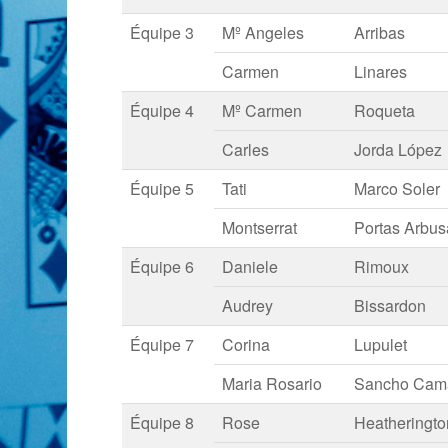
Équipe 3
Mº Angeles
Arribas
Carmen
Linares
Équipe 4
Mº Carmen
Roqueta
Carles
Jorda López
Équipe 5
Tati
Marco Soler
Montserrat
Portas Arbus
Équipe 6
Daniele
Rimoux
Audrey
Bissardon
Équipe 7
Corina
Lupulet
Maria Rosario
Sancho Cam
Équipe 8
Rose
Heatheringto