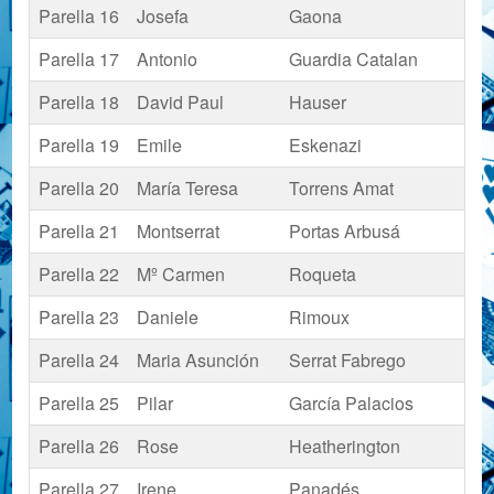
Parella 16
Josefa
Gaona
Parella 17
Antonio
Guardia Catalan
Parella 18
David Paul
Hauser
Parella 19
Emile
Eskenazi
Parella 20
María Teresa
Torrens Amat
Parella 21
Montserrat
Portas Arbusá
Parella 22
Mº Carmen
Roqueta
Parella 23
Daniele
Rimoux
Parella 24
Maria Asunción
Serrat Fabrego
Parella 25
Pilar
García Palacios
Parella 26
Rose
Heatherington
Parella 27
Irene
Panadés