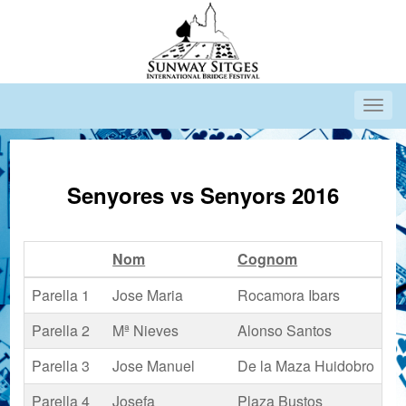
Senyores vs Senyors 2016
Nom
Cognom
Pa
Parella 1
Jose Maria
Rocamora Ibars
Parella 2
Mª Nieves
Alonso Santos
Parella 3
Jose Manuel
De la Maza Huidobro
Parella 4
Josefa
Plaza Bustos