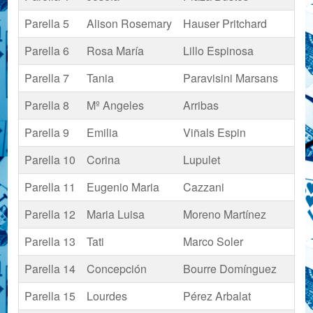
Parella 5
Alison Rosemary
Hauser Pritchard
Parella 6
Rosa María
Lillo Espinosa
Parella 7
Tania
Paravisini Marsans
Parella 8
Mº Angeles
Arribas
Parella 9
Emilia
Viñals Espin
Parella 10
Corina
Lupulet
Parella 11
Eugenio Maria
Cazzani
Parella 12
Maria Luisa
Moreno Martínez
Parella 13
Tati
Marco Soler
Parella 14
Concepción
Bourre Domínguez
Parella 15
Lourdes
Pérez Arbalat