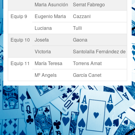
Maria Asunción
Serrat Fabrego
Equip 9
Eugenio Maria
Cazzani
Luciana
Tulli
Equip 10
Josefa
Gaona
Victoria
Santolalla Fernández de Boa
Equip 11
María Teresa
Torrens Amat
Mº Angels
García Canet