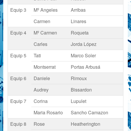
Equip 3
Mº Angeles
Arribas
Carmen
Linares
Equip 4
Mº Carmen
Roqueta
Carles
Jorda López
Equip 5
Tati
Marco Soler
Montserrat
Portas Arbusá
Equip 6
Daniele
Rimoux
Audrey
Bissardon
Equip 7
Corina
Lupulet
Maria Rosario
Sancho Camazon
Equip 8
Rose
Heatherington