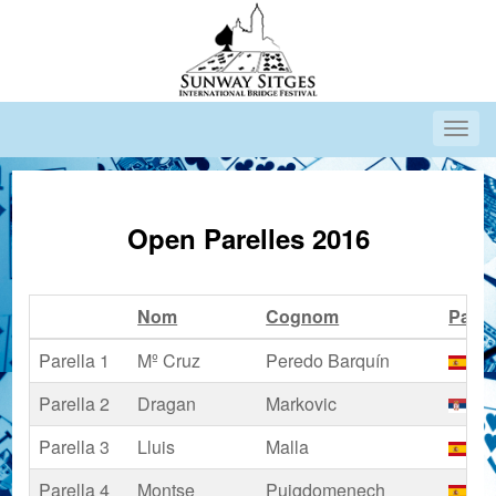
Open Parelles 2016
Nom
Cognom
Pais
Parella 1
Mº Cruz
Peredo Barquín
Es
Parella 2
Dragan
Markovic
Sè
Parella 3
Lluis
Malla
Es
Parella 4
Montse
Puigdomenech
Es