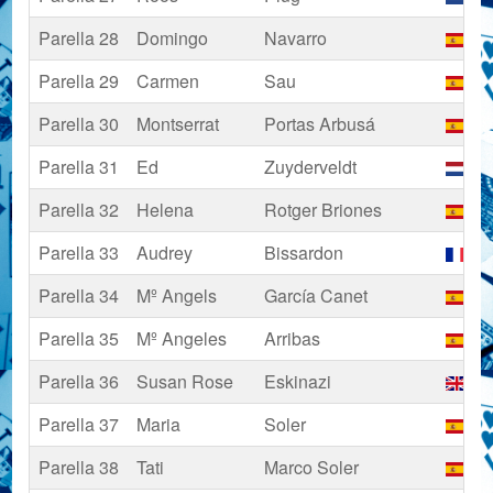
Parella 28
Domingo
Navarro
Es
Parella 29
Carmen
Sau
Es
Parella 30
Montserrat
Portas Arbusá
Es
Parella 31
Ed
Zuyderveldt
Pa
Parella 32
Helena
Rotger Briones
Es
Parella 33
Audrey
Bissardon
Fr
Parella 34
Mº Angels
García Canet
Es
Parella 35
Mº Angeles
Arribas
Es
Parella 36
Susan Rose
Eskinazi
Re
Parella 37
Maria
Soler
Es
Parella 38
Tati
Marco Soler
Es