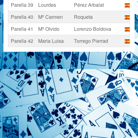
Parella 39
Lourdes
Pérez Arbalat
Es
Parella 40
Mº Carmen
Roqueta
Es
Parella 41
Mª Olvido
Lorenzo Boldova
Es
Parella 42
Maria Luisa
Torrego Pierrad
Es