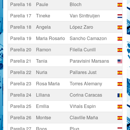
Parella 16
Paule
Bloch
Es
Parella 17
Tineke
Van Sinttruijen
Pa
Parella 18
Angela
López Zaro
Es
Parella 19
Maria Rosario
Sancho Camazon
Es
Parella 20
Ramon
Filella Cunill
Es
Parella 21
Tania
Paravisini Marsans
Est
Parella 22
Nuria
Pallares Just
Es
Parella 23
Rosa Maria
Torres Alemany
Es
Parella 24
Liliana
Corina Caracas
Ro
Parella 25
Emilia
Viñals Espin
Es
Parella 26
Montse
Claville Maña
Es
Parella 27
Roos
Plug
Pa