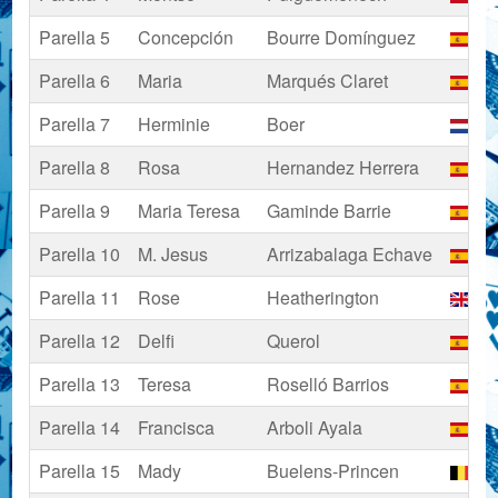
Parella 5
Concepción
Bourre Domínguez
Es
Parella 6
Maria
Marqués Claret
Es
Parella 7
Herminie
Boer
Pa
Parella 8
Rosa
Hernandez Herrera
Es
Parella 9
Maria Teresa
Gaminde Barrie
Es
Parella 10
M. Jesus
Arrizabalaga Echave
Es
Parella 11
Rose
Heatherington
Re
Parella 12
Delfi
Querol
Es
Parella 13
Teresa
Roselló Barrios
Es
Parella 14
Francisca
Arboli Ayala
Es
Parella 15
Mady
Buelens-Princen
Bè