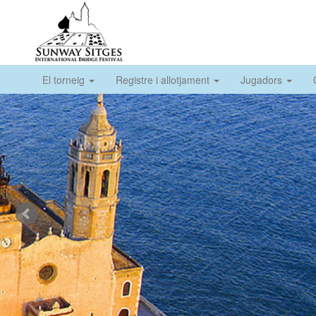
El torneig
Registre i allotjament
Jugadors