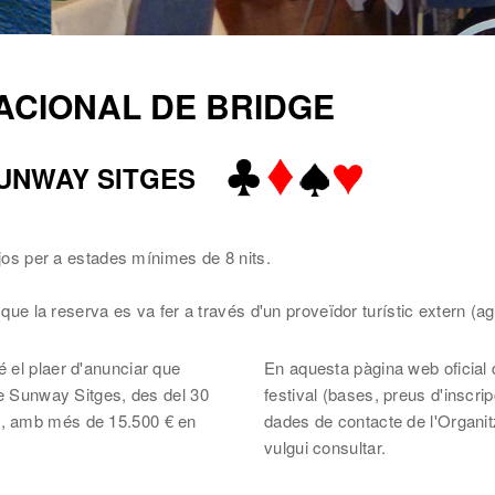
NACIONAL DE BRIDGE
/ SUNWAY SITGES
ejos per a estades mínimes de 8 nits.
s que la reserva es va fer a través d'un proveïdor turístic extern (a
 el plaer d'anunciar que
En aquesta pàgina web oficial d
ge Sunway Sitges, des del 30
festival (bases, preus d'inscrip
9, amb més de 15.500 € en
dades de contacte de l'Organit
vulgui consultar.